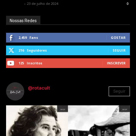
Rota Cult
-
23 de julho de 2024
0
Nossas Redes
2,459
Fans
GOSTAR
216
Seguidores
SEGUIR
125
Inscritos
INSCREVER
@rotacult
Seguir
4.310
Seguidores