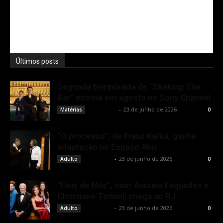
Últimos posts
Segunda temporada de “Shaking The
Bar” estreia em agosto no Sony Channel
Rota Cult
-
23 de junho de 2026
Matérias
0
“O processo”, de Franz Kafka, ganha
adaptação no Espaço Abu
Rota Cult
-
23 de junho de 2026
Adulto
0
“Dois de Nós”, com Antonio Fagundes e
Christiane Torloni, chega ao RJ
Rota Cult
-
23 de junho de 2026
Adulto
0