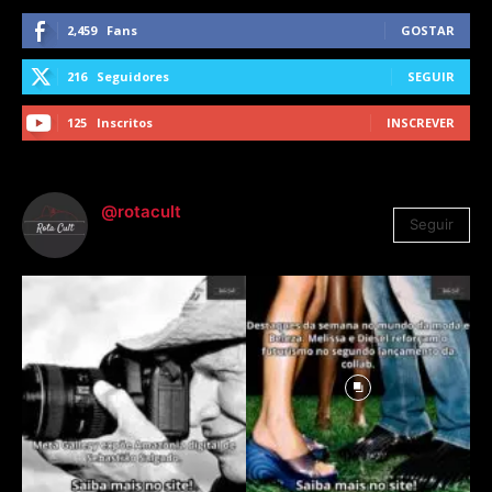
2,459
Fans
GOSTAR
216
Seguidores
SEGUIR
125
Inscritos
INSCREVER
@rotacult
Seguir
4.310
Seguidores