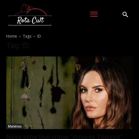
Home
Tags
ID
Tag: ID
Matérias
Nova série true crime, “Amores Tóxicos”