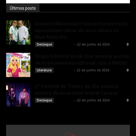
Últimos posts
Roberto Menescal e Gilson Peranzzetta
apresentam show de novo álbum no
Blue Note Rio
Rota Cult
-
22 de junho de 2026
Destaque
0
Grupo Editorial Book One anuncia acordo
de licenciamento editorial com a Mattel
Rota Cult
-
22 de junho de 2026
Literatura
0
2º Festival de Teatro do Rio anuncia
mostra da nova cena teatral carioca
Rota Cult
-
22 de junho de 2026
Destaque
0