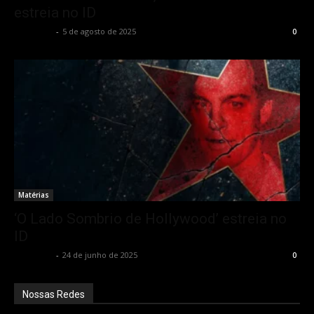
estreia no ID
Rota Cult
-
5 de agosto de 2025
0
Matérias
‘O Lado Sombrio de Hollywood’ estreia no
ID
Rota Cult
-
24 de junho de 2025
0
Nossas Redes