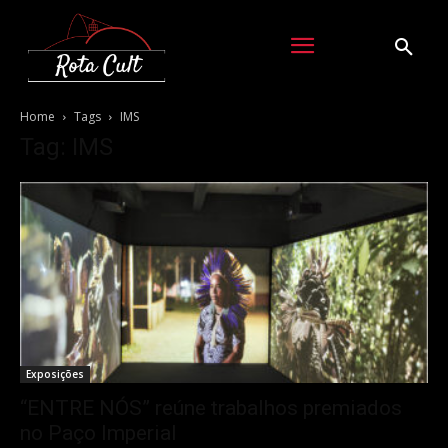
Home
Tags
IMS
Tag: IMS
Exposições
“ENTRE NÓS” reúne trabalhos premiados
no Paço Imperial