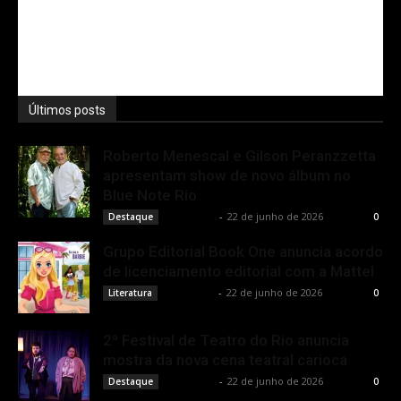
Últimos posts
Roberto Menescal e Gilson Peranzzetta
apresentam show de novo álbum no
Blue Note Rio
Rota Cult
-
22 de junho de 2026
Destaque
0
Grupo Editorial Book One anuncia acordo
de licenciamento editorial com a Mattel
Rota Cult
-
22 de junho de 2026
Literatura
0
2º Festival de Teatro do Rio anuncia
mostra da nova cena teatral carioca
Rota Cult
-
22 de junho de 2026
Destaque
0