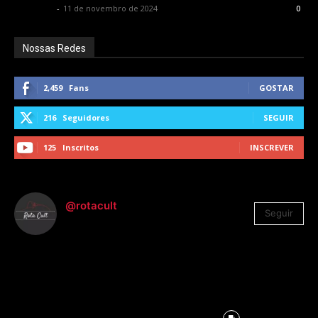
Rota Cult
-
11 de novembro de 2024
0
Nossas Redes
2,459
Fans
GOSTAR
216
Seguidores
SEGUIR
125
Inscritos
INSCREVER
@rotacult
Seguir
4.310
Seguidores