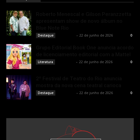
Roberto Menescal e Gilson Peranzzetta
apresentam show de novo álbum no
Blue Note Rio
Rota Cult
-
22 de junho de 2026
Destaque
0
Grupo Editorial Book One anuncia acordo
de licenciamento editorial com a Mattel
Rota Cult
-
22 de junho de 2026
Literatura
0
2º Festival de Teatro do Rio anuncia
mostra da nova cena teatral carioca
Rota Cult
-
22 de junho de 2026
Destaque
0