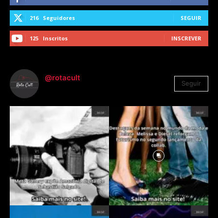
216
Seguidores
SEGUIR
125
Inscritos
INSCREVER
@rotacult
Seguir
4.310
Seguidores