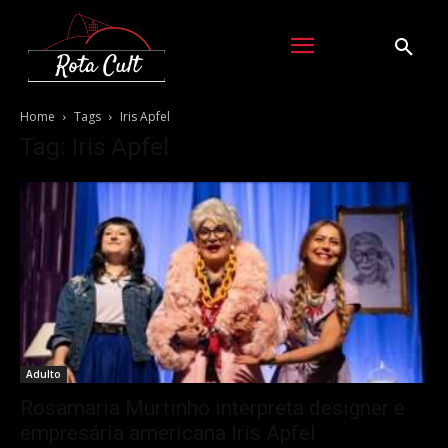
Home
Tags
Iris Apfel
Tag: Iris Apfel
Adulto
Rosamaria Murtinho interpreta designer e
empresária americana Iris Apfel