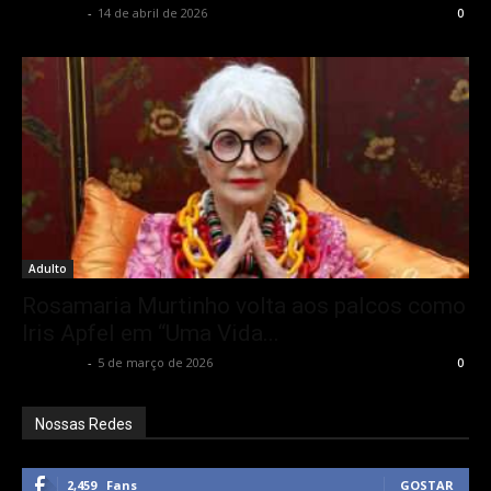
Rota Cult
-
14 de abril de 2026
0
Adulto
Rosamaria Murtinho volta aos palcos como
Iris Apfel em “Uma Vida...
Rota Cult
-
5 de março de 2026
0
Nossas Redes
2,459
Fans
GOSTAR