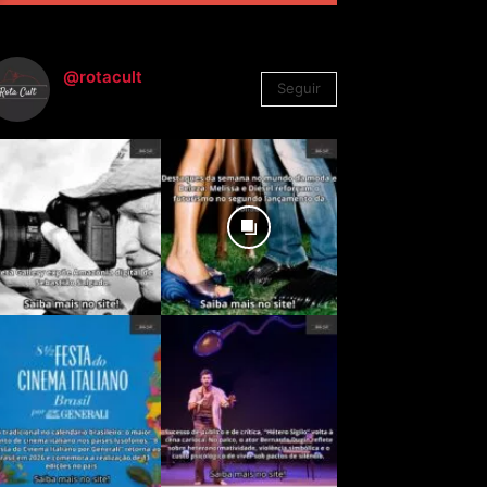
@rotacult
Seguir
4.310
Seguidores