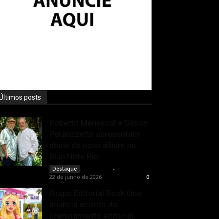
Últimos posts
Roberto Menescal e Gilson
Peranzzetta apresentam
show de novo álbum no
Blue Note Rio
Rota Cult
-
Destaque
22 de junho de 2026
0
Grupo Editorial Book One
anuncia acordo de
licenciamento editorial