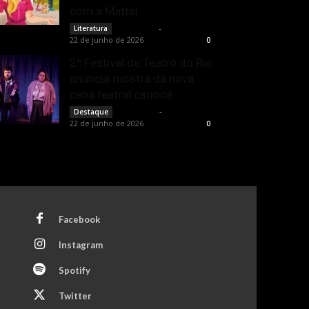
com a Mattel
Rota Cult
-
Literatura
22 de junho de 2026
0
2º Festival de Teatro do Rio
anuncia mostra da nova
cena teatral carioca
Rota Cult
-
Destaque
22 de junho de 2026
0
Facebook
Instagram
Spotify
Twitter