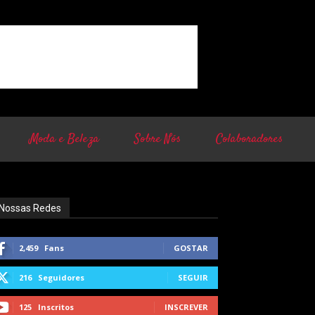
Moda e Beleza
Sobre Nós
Colaboradores
Nossas Redes
2,459
Fans
GOSTAR
216
Seguidores
SEGUIR
125
Inscritos
INSCREVER