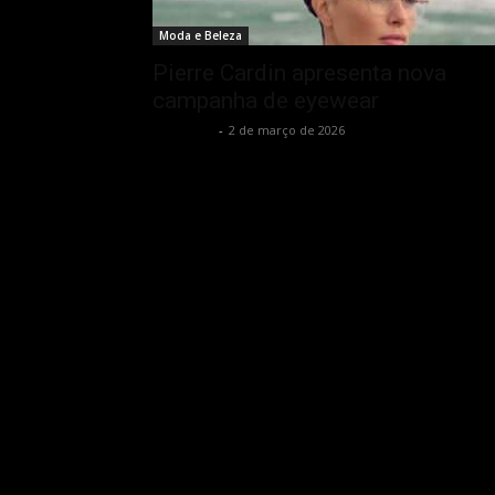
Moda e Beleza
Pierre Cardin apresenta nova
campanha de eyewear
Rota Cult
-
2 de março de 2026