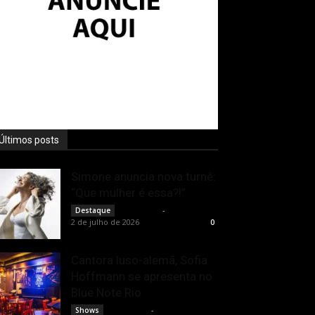
Últimos posts
Simone anuncia nova turnê:
“Que mulher é essa?!”
Rota Cult
-
Destaque
2 de julho de 2026
0
Cantora luso-alemã, Sofia
Hoffmann se apresenta no
Blue Note Rio
Rota Cult
-
Shows