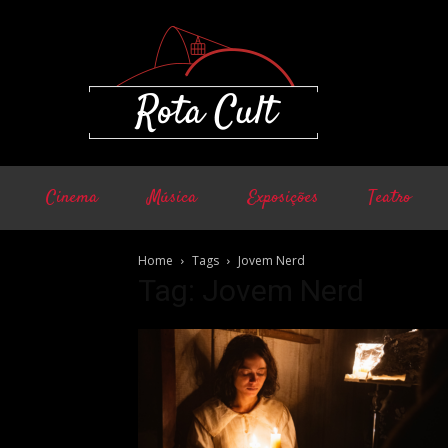
Cinema
Música
Exposições
Teatro
Home
Tags
Jovem Nerd
Tag: Jovem Nerd