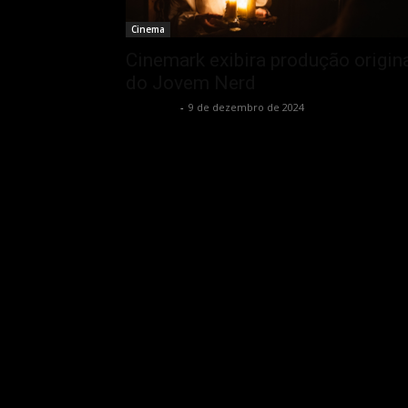
Cinema
Cinemark exibira produção origin
do Jovem Nerd
Rota Cult
-
9 de dezembro de 2024