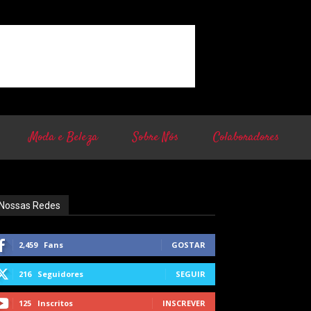
Moda e Beleza
Sobre Nós
Colaboradores
Nossas Redes
2,459
Fans
GOSTAR
216
Seguidores
SEGUIR
125
Inscritos
INSCREVER