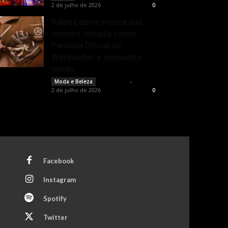
2 de julho de 2026
0
Ralph Lauren marca sua
terceira década como
Parceira Oficial de
Wimbledon e apresenta
novas...
Rota Cult
-
Moda e Beleza
2 de julho de 2026
0
Facebook
Instagram
Spotify
Twitter