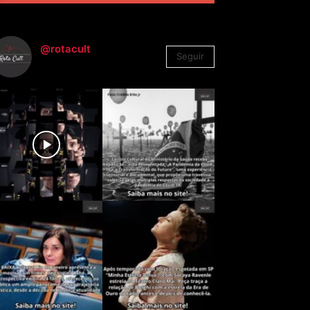
@rotacult
Seguir
4.310
Seguidores