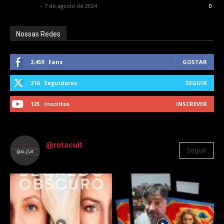
Rota Cult
-
7 de agosto de 2024
0
Nossas Redes
2,459
Fans
GOSTAR
216
Seguidores
SEGUIR
125
Inscritos
INSCREVER
@rotacult
Seguir
4.310
Seguidores