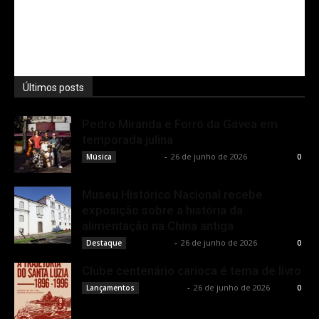
Últimos posts
Pedro Miranda e Forró da Gávea em
temporada julina
Rota Cult
-
26 de junho de 2026
Música
0
Museu Histórico Nacional recebe
exposição sobre a história da
alimentação na China antiga
Rota Cult
-
26 de junho de 2026
Destaque
0
Clube centenário carioca é tema de livro
Rota Cult
-
26 de junho de 2026
Lançamentos
0