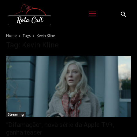
Home
Tags
Kevin Kline
Tag: Kevin Kline
Streaming
“Difamação”, nova série da Apple TV+,
ganha teaser