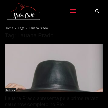
Home
Tags
Lauana Prado
Tag: Lauana Prado
Música
Lauana Prado apresenta pela primeira vez
seu show completo no Rio...