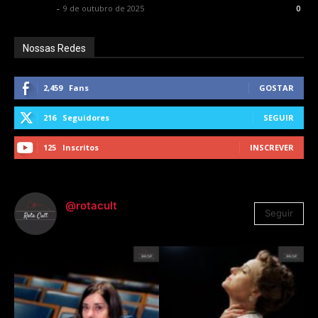
Rota Cult
-
9 de outubro de 2025
0
Nossas Redes
2,459
Fans
GOSTAR
216
Seguidores
SEGUIR
125
Inscritos
INSCREVER
@rotacult
Seguir
4.310
Seguidores