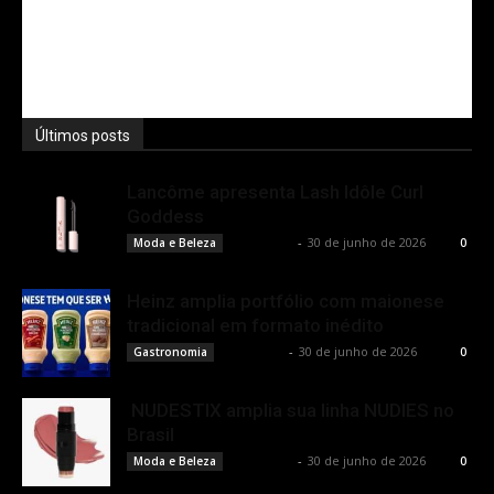
Últimos posts
Lancôme apresenta Lash Idôle Curl
Goddess
Rota Cult
-
30 de junho de 2026
Moda e Beleza
0
Heinz amplia portfólio com maionese
tradicional em formato inédito
Rota Cult
-
30 de junho de 2026
Gastronomia
0
NUDESTIX amplia sua linha NUDIES no
Brasil
Rota Cult
-
30 de junho de 2026
Moda e Beleza
0