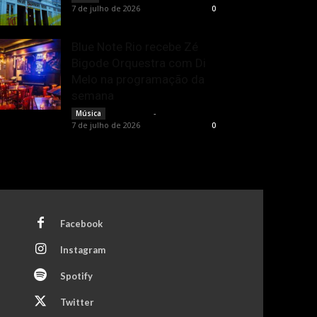
7 de julho de 2026
0
Blue Note Rio recebe Zé
Bigode Orquestra com Di
Melo na programação da
semana
Rota Cult
-
Música
7 de julho de 2026
0
Facebook
Instagram
Spotify
Twitter