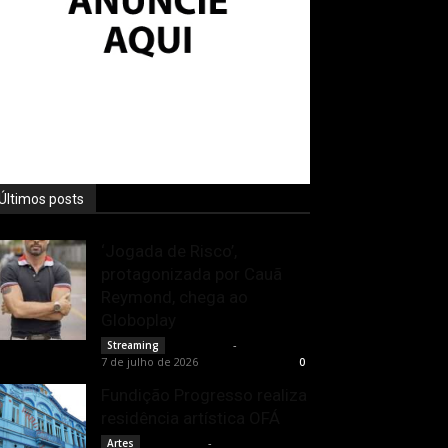
Últimos posts
‘Jogada de Risco’,
protagonizada por Cauã
Reymond, chega ao
Globoplay
Rota Cult
-
Streaming
7 de julho de 2026
0
Fundição Progresso realiza
residência artística OFÁ
Rota Cult
-
Artes