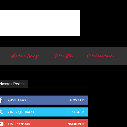
Moda e Beleza
Sobre Nós
Colaboradores
Nossas Redes
2,459
Fans
GOSTAR
216
Seguidores
SEGUIR
125
Inscritos
INSCREVER