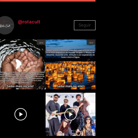
@rotacult
Seguir
4.310
Seguidores