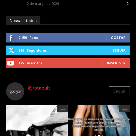
Rota Cult
-
2 de março de 2026
0
Nossas Redes
2,459
Fans
GOSTAR
216
Seguidores
SEGUIR
125
Inscritos
INSCREVER
@rotacult
Seguir
4.310
Seguidores