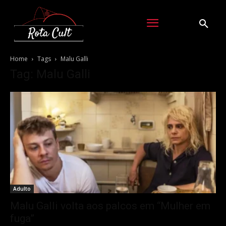
Home
Tags
Malu Galli
Tag: Malu Galli
Adulto
Malu Galli volta aos palcos em “Mulher em
fuga”