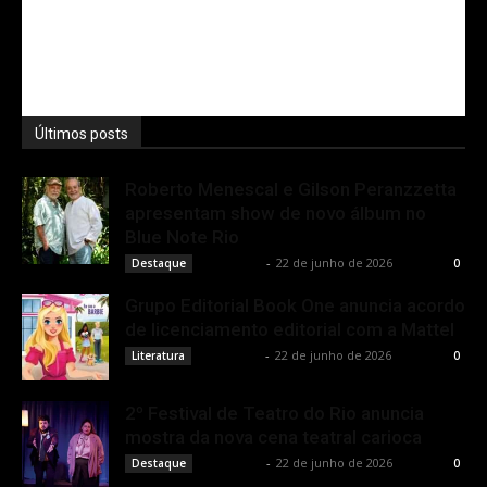
Últimos posts
Roberto Menescal e Gilson Peranzzetta
apresentam show de novo álbum no
Blue Note Rio
Rota Cult
-
22 de junho de 2026
Destaque
0
Grupo Editorial Book One anuncia acordo
de licenciamento editorial com a Mattel
Rota Cult
-
22 de junho de 2026
Literatura
0
2º Festival de Teatro do Rio anuncia
mostra da nova cena teatral carioca
Rota Cult
-
22 de junho de 2026
Destaque
0