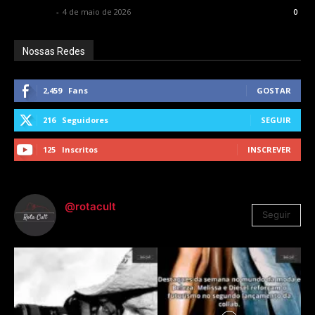
Rota Cult
-
4 de maio de 2026
0
Nossas Redes
2,459
Fans
GOSTAR
216
Seguidores
SEGUIR
125
Inscritos
INSCREVER
@rotacult
Seguir
4.310
Seguidores