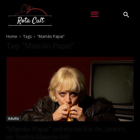
Home
Tags
“Mamão Papai”
Tag: “Mamão Papai”
Adulto
“Mamão Papai” estreia no Rio de Janeiro,
no Teatro Glaucio Gill