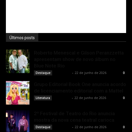
Últimos posts
Roberto Menescal e Gilson Peranzzetta
apresentam show de novo álbum no
Blue Note Rio
Rota Cult
-
22 de junho de 2026
Destaque
0
Grupo Editorial Book One anuncia acordo
de licenciamento editorial com a Mattel
Rota Cult
-
22 de junho de 2026
Literatura
0
2º Festival de Teatro do Rio anuncia
mostra da nova cena teatral carioca
Rota Cult
-
22 de junho de 2026
Destaque
0