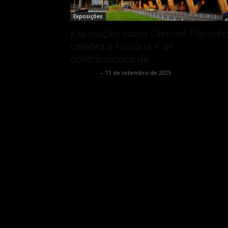
Exposições
Exposição sobre Carmen Portinh
celebra a história e as
contribuições de...
Rota Cult
-
11 de setembro de 2025