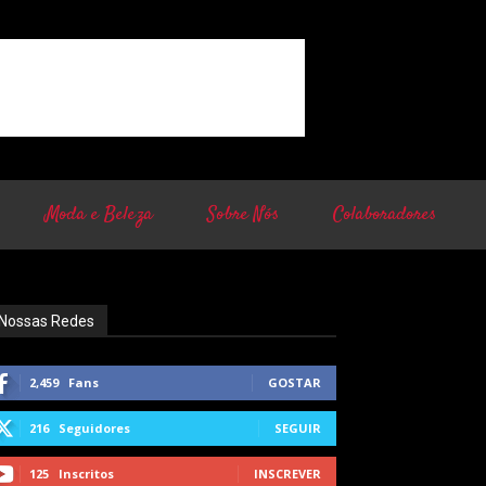
Moda e Beleza
Sobre Nós
Colaboradores
Nossas Redes
2,459
Fans
GOSTAR
216
Seguidores
SEGUIR
125
Inscritos
INSCREVER