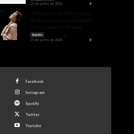
25 de junho de 2026
0
‘Minha Estrela Dalva’ chega
ao Rio com Soraya Ravenle
como Dalva de Oliveira
Rota Cult
-
Adulto
25 de junho de 2026
0
Facebook
Instagram
Spotify
Twitter
Youtube