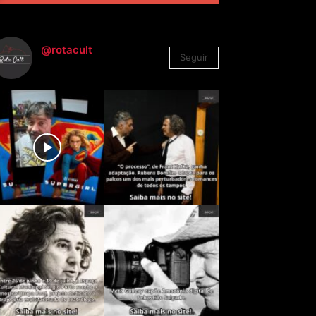
@rotacult
Seguir
4.310
Seguidores