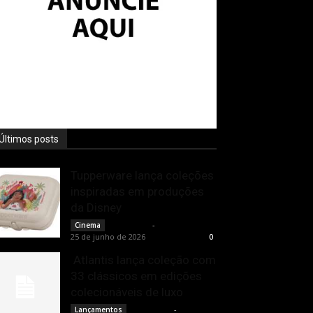
Últimos posts
Tupperware lança coleções
inspiradas em produções
da Disney
Rota Cult
-
Cinema
25 de junho de 2026
0
Atlantis lança coleção com
33 clássicos em edições
colecionáveis de luxo
Rota Cult
-
Lançamentos