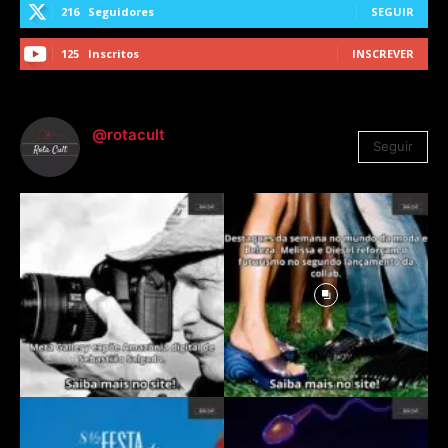
216
Seguidores
SEGUIR
125
Inscritos
INSCREVER
@rotacult
Seguir
4.310
Seguidores