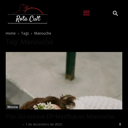
Home
Tags
Manouche
Tag: Manouche
Música
Flor Gil estreia EP Melíflua no Manouche,
Rota Cult
-
1 de dezembro de 2025
0