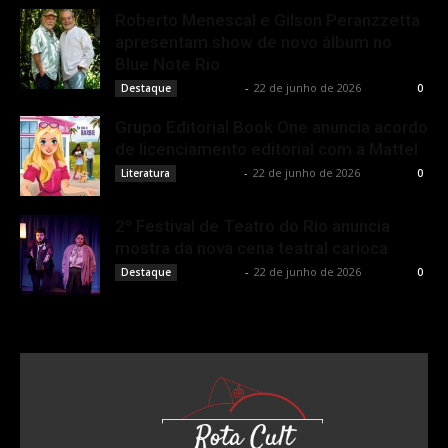
Roberto Menescal e Gilson Peranzzetta
apresentam show de novo álbum no
Blue Note Rio
Rota Cult
-
22 de junho de 2026
Destaque
0
Grupo Editorial Book One anuncia acordo
de licenciamento editorial com a Mattel
Rota Cult
-
22 de junho de 2026
Literatura
0
2º Festival de Teatro do Rio anuncia
mostra da nova cena teatral carioca
Rota Cult
-
22 de junho de 2026
Destaque
0