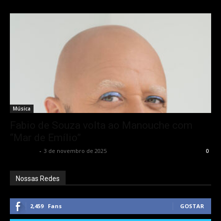
Música
Fabio de Souza volta ao Manouche com
“Mar de Emílio”
Rota Cult
-
3 de novembro de 2025
0
Nossas Redes
2,459
Fans
GOSTAR