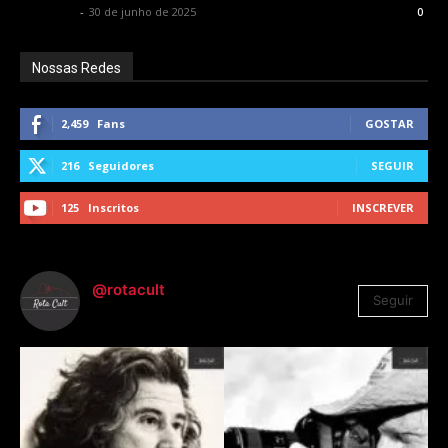
Rota Cult
-
30 de junho de 2025
0
Nossas Redes
2,459
Fans
GOSTAR
216
Seguidores
SEGUIR
125
Inscritos
INSCREVER
@rotacult
Seguir
4.310
Seguidores