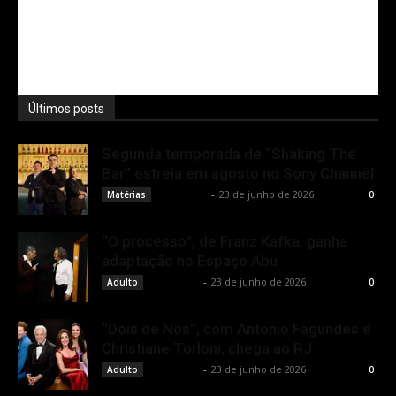
Últimos posts
Segunda temporada de “Shaking The
Bar” estreia em agosto no Sony Channel
Rota Cult
-
23 de junho de 2026
Matérias
0
“O processo”, de Franz Kafka, ganha
adaptação no Espaço Abu
Rota Cult
-
23 de junho de 2026
Adulto
0
“Dois de Nós”, com Antonio Fagundes e
Christiane Torloni, chega ao RJ
Rota Cult
-
23 de junho de 2026
Adulto
0