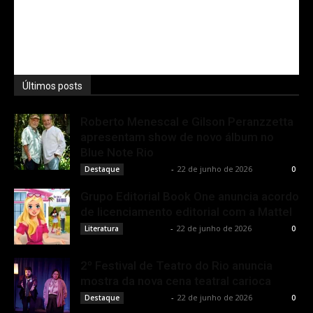
Últimos posts
Roberto Menescal e Gilson Peranzzetta
apresentam show de novo álbum no
Blue Note Rio
Rota Cult
-
22 de junho de 2026
Destaque
0
Grupo Editorial Book One anuncia acordo
de licenciamento editorial com a Mattel
Rota Cult
-
22 de junho de 2026
Literatura
0
2º Festival de Teatro do Rio anuncia
mostra da nova cena teatral carioca
Rota Cult
-
22 de junho de 2026
Destaque
0