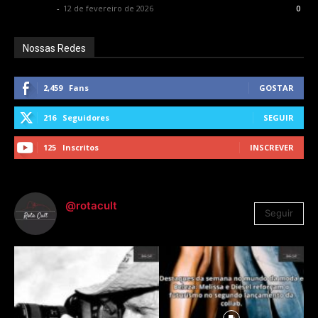
Rota Cult
-
12 de fevereiro de 2026
0
Nossas Redes
2,459
Fans
GOSTAR
216
Seguidores
SEGUIR
125
Inscritos
INSCREVER
@rotacult
Seguir
4.310
Seguidores