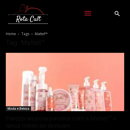
Home
Tags
Mattel™
Tag: Mattel™
Moda e Beleza
Fenzza anuncia parceria com a Mattel™ e
lança linhas de skincare...