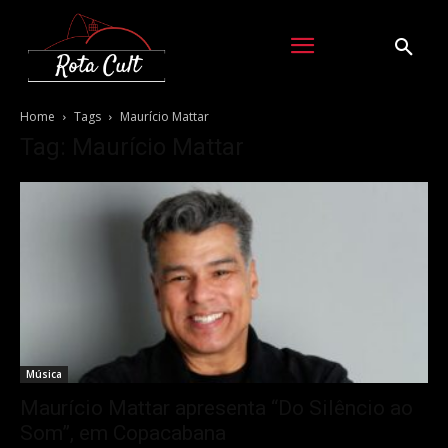
Home
Tags
Maurício Mattar
Tag: Maurício Mattar
Música
Maurício Mattar apresenta “Do Silêncio ao
Som”, em Copacabana