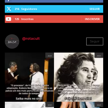
216
Seguidores
SEGUIR
125
Inscritos
INSCREVER
@rotacult
Seguir
4.310
Seguidores