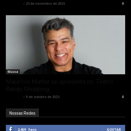
Rota Cult
-
25 de novembro de 2025
0
Música
Maurício Mattar se apresenta no Teatro
Bangu Shopping
Rota Cult
-
9 de outubro de 2025
0
Nossas Redes
2,459
Fans
GOSTAR