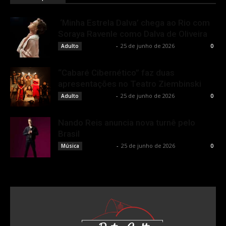
‘Minha Estrela Dalva’ chega ao Rio com
Soraya Ravenle como Dalva de Oliveira
Rota Cult
-
25 de junho de 2026
Adulto
0
“Cabaré Cibernético” faz duas
apresentações no Teatro Ziembinski
Rota Cult
-
25 de junho de 2026
Adulto
0
Nando Reis anuncia nova turnê pelo
Brasil
Rota Cult
-
25 de junho de 2026
Música
0