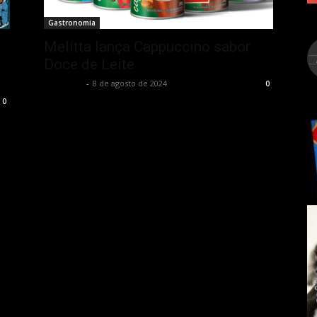
Gastronomia
Melitta lança Cappuccino sabor
Doce de Leite
Rota Cult
-
8 de agosto de 2024
0
0