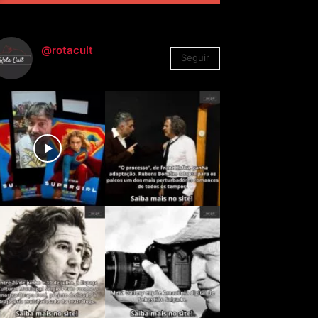
@rotacult
Seguir
4.310
Seguidores