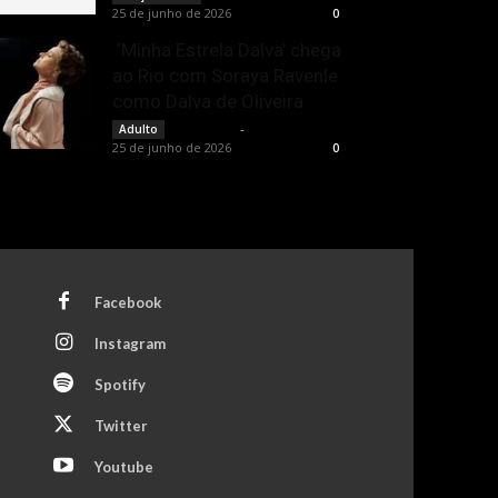
25 de junho de 2026
0
‘Minha Estrela Dalva’ chega
ao Rio com Soraya Ravenle
como Dalva de Oliveira
Rota Cult
-
Adulto
25 de junho de 2026
0
Facebook
Instagram
Spotify
Twitter
Youtube