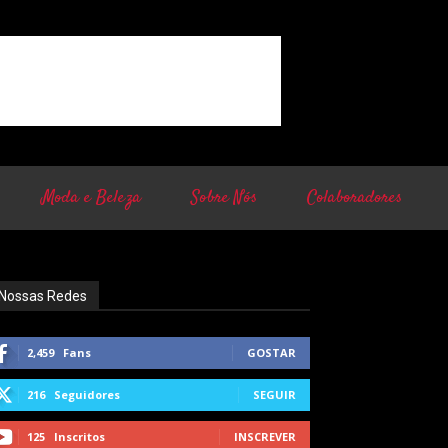
Moda e Beleza
Sobre Nós
Colaboradores
Nossas Redes
2,459
Fans
GOSTAR
216
Seguidores
SEGUIR
125
Inscritos
INSCREVER