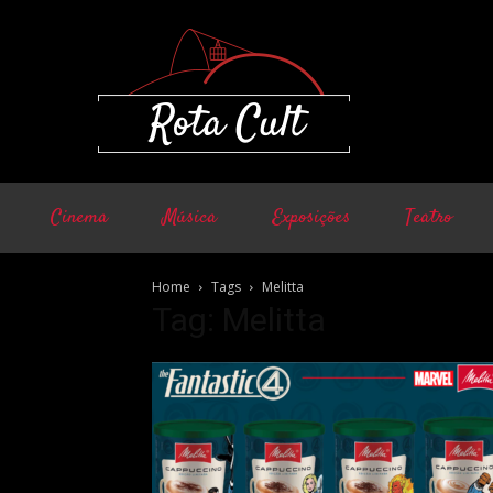
Cinema
Música
Exposições
Teatro
Home
Tags
Melitta
Tag: Melitta