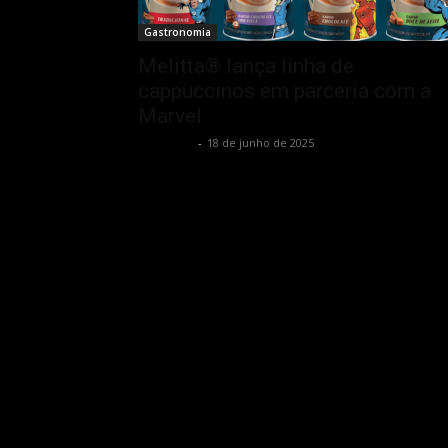
Gastronomia
Melitta® lança linha de
cappuccinos em parceria com a
Marvel
Rota Cult
-
18 de junho de 2025