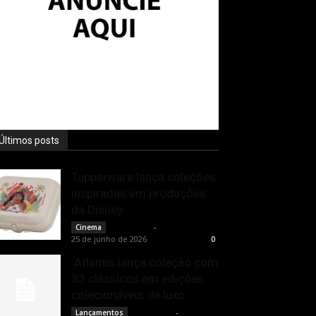
Últimos posts
Tupperware lança coleções
inspiradas em produções
da Disney
Rota Cult
-
Cinema
25 de junho de 2026
0
Atlantis lança coleção com
33 clássicos em edições
colecionáveis de luxo
Rota Cult
-
Lançamentos