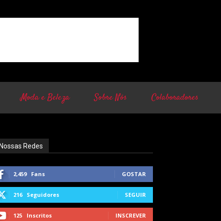
Moda e Beleza
Sobre Nós
Colaboradores
Nossas Redes
2,459
Fans
GOSTAR
216
Seguidores
SEGUIR
125
Inscritos
INSCREVER