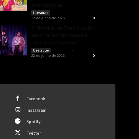
com a Mattel
Rota Cult
-
Literatura
22 de junho de 2026
0
2º Festival de Teatro do Rio
anuncia mostra da nova
cena teatral carioca
Rota Cult
-
Destaque
22 de junho de 2026
0
Facebook
Instagram
Spotify
Twitter