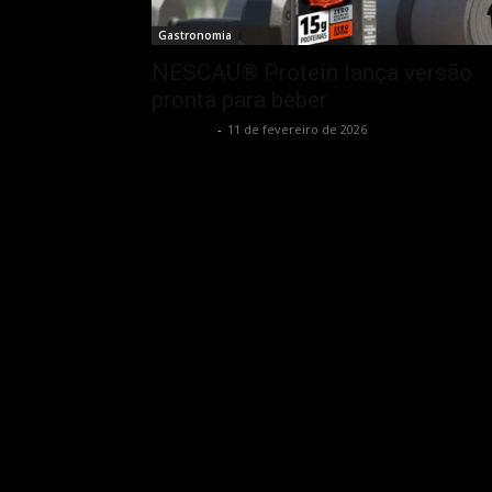
Gastronomia
NESCAU® Protein lança versão
pronta para beber
Rota Cult
-
11 de fevereiro de 2026