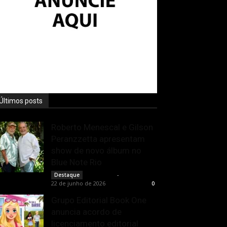
Últimos posts
Roberto Menescal e Gilson
Peranzzetta apresentam
show de novo álbum no
Blue Note Rio
Rota Cult
-
Destaque
22 de junho de 2026
0
Grupo Editorial Book One
anuncia acordo de
licenciamento editorial