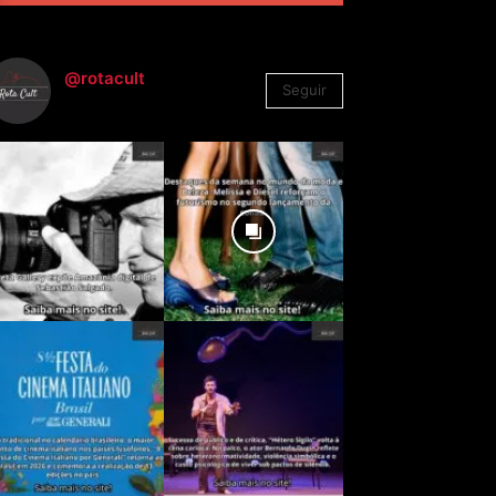
@rotacult
Seguir
4.310
Seguidores