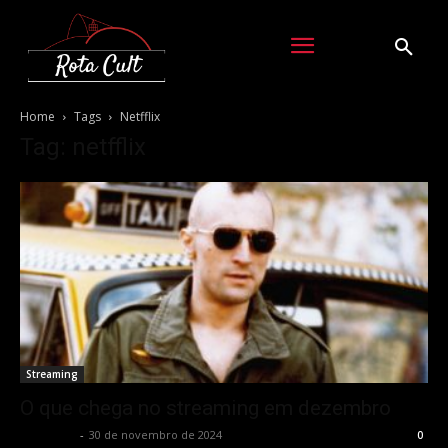
Home
Tags
Netfflix
Tag: netfflix
Streaming
O que chega no streaming em dezembro
Rota Cult
-
30 de novembro de 2024
0