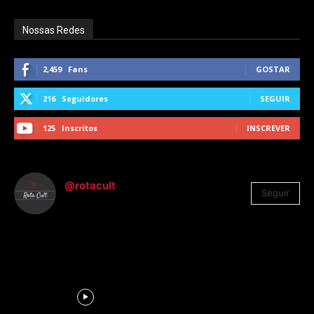
Nossas Redes
2,459
Fans
GOSTAR
216
Seguidores
SEGUIR
125
Inscritos
INSCREVER
@rotacult
Seguir
4.310
Seguidores