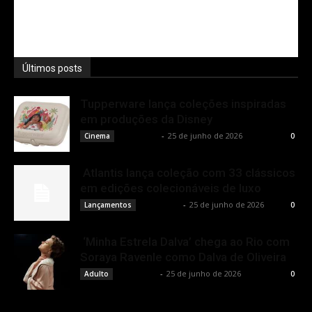
Últimos posts
Tupperware lança coleções inspiradas
em produções da Disney
Rota Cult
-
25 de junho de 2026
Cinema
0
Atlantis lança coleção com 33 clássicos
em edições colecionáveis de luxo
Rota Cult
-
25 de junho de 2026
Lançamentos
0
‘Minha Estrela Dalva’ chega ao Rio com
Soraya Ravenle como Dalva de Oliveira
Rota Cult
-
25 de junho de 2026
Adulto
0