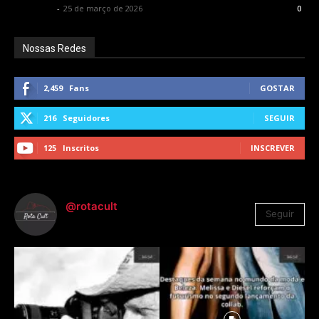
Rota Cult
-
25 de março de 2026
0
Nossas Redes
2,459
Fans
GOSTAR
216
Seguidores
SEGUIR
125
Inscritos
INSCREVER
@rotacult
Seguir
4.310
Seguidores