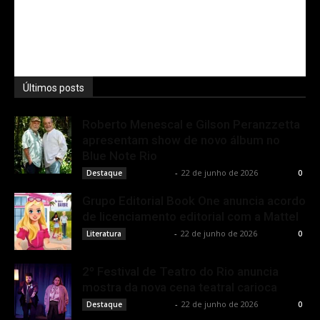
Últimos posts
Roberto Menescal e Gilson Peranzzetta
apresentam show de novo álbum no
Blue Note Rio
Rota Cult
-
22 de junho de 2026
Destaque
0
Grupo Editorial Book One anuncia acordo
de licenciamento editorial com a Mattel
Rota Cult
-
22 de junho de 2026
Literatura
0
2º Festival de Teatro do Rio anuncia
mostra da nova cena teatral carioca
Rota Cult
-
22 de junho de 2026
Destaque
0