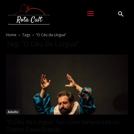
Home
Tags
“O Céu da Língua”
Tag: “O Céu da Língua”
Adulto
“O Céu da Língua” faz nova temporada no
Teatro Casa Grande