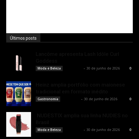
Últimos posts
Lancôme apresenta Lash Idôle Curl
Goddess
Rota Cult
-
30 de junho de 2026
Moda e Beleza
0
Heinz amplia portfólio com maionese
tradicional em formato inédito
Rota Cult
-
30 de junho de 2026
Gastronomia
0
NUDESTIX amplia sua linha NUDIES no
Brasil
Rota Cult
-
30 de junho de 2026
Moda e Beleza
0