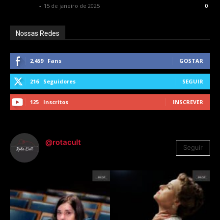
Rota Cult
-
15 de janeiro de 2025
0
Nossas Redes
2,459
Fans
GOSTAR
216
Seguidores
SEGUIR
125
Inscritos
INSCREVER
@rotacult
Seguir
4.310
Seguidores