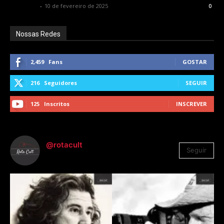
Rota Cult
-
10 de fevereiro de 2025
0
Nossas Redes
2,459
Fans
GOSTAR
216
Seguidores
SEGUIR
125
Inscritos
INSCREVER
@rotacult
Seguir
4.310
Seguidores