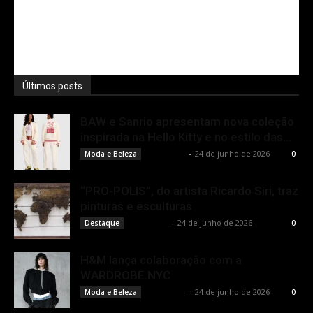
Últimos posts
BAW e Sanrio apresentam nova coleção
inspirada na Hello Kitty e no estilo das...
Rota Cult
-
24 de junho de 2026
Moda e Beleza
0
“PRO-POLIS”, do artista Ricardo Siri, traz
pinturas e esculturas
Rota Cult
-
24 de junho de 2026
Destaque
0
H&M lança colaboração com a
WARDROBE.NYC
Rota Cult
-
24 de junho de 2026
Moda e Beleza
0