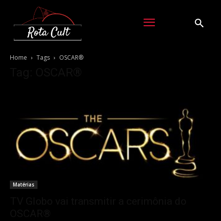
Home
Tags
OSCAR®
Tag: OSCAR®
Matérias
TV Globo vai transmitir a cerimônia do
OSCAR®