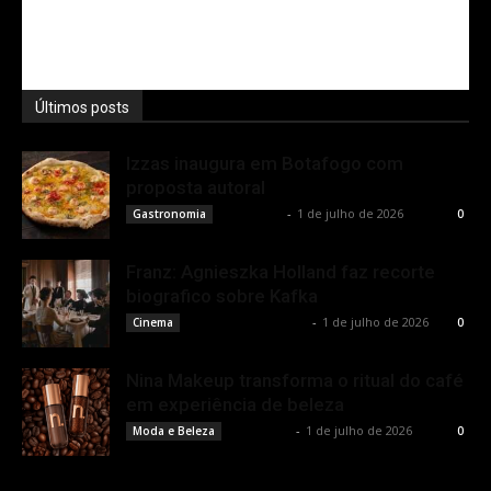
Últimos posts
Izzas inaugura em Botafogo com
proposta autoral
Rota Cult
-
1 de julho de 2026
Gastronomia
0
Franz: Agnieszka Holland faz recorte
biografico sobre Kafka
Francisco Carbone
-
1 de julho de 2026
Cinema
0
Nina Makeup transforma o ritual do café
em experiência de beleza
Rota Cult
-
1 de julho de 2026
Moda e Beleza
0