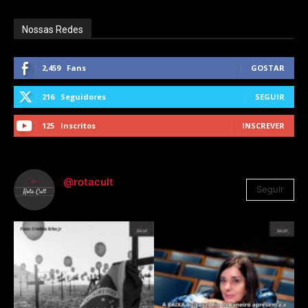
Nossas Redes
2,459
Fans
GOSTAR
216
Seguidores
SEGUIR
125
Inscritos
INSCREVER
@rotacult
Seguir
4.310
Seguidores