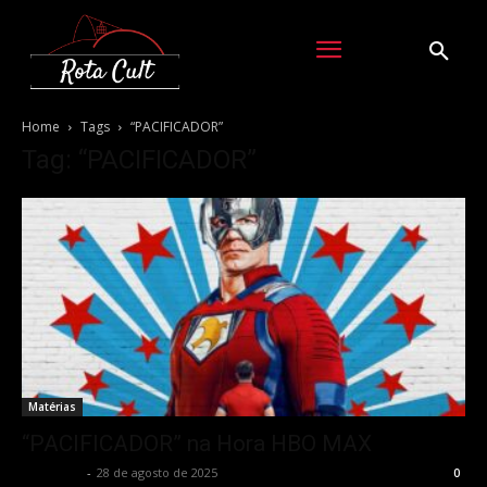
Home
Tags
“PACIFICADOR”
Tag: “PACIFICADOR”
Matérias
“PACIFICADOR” na Hora HBO MAX
Rota Cult
-
28 de agosto de 2025
0