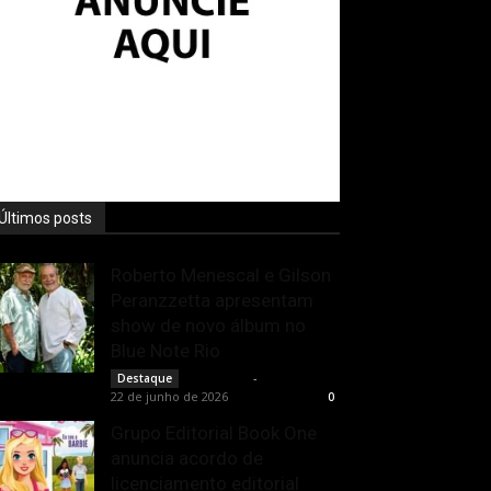
Últimos posts
Roberto Menescal e Gilson
Peranzzetta apresentam
show de novo álbum no
Blue Note Rio
Rota Cult
-
Destaque
22 de junho de 2026
0
Grupo Editorial Book One
anuncia acordo de
licenciamento editorial