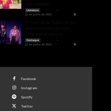
com a Mattel
Rota Cult
-
Literatura
22 de junho de 2026
0
2º Festival de Teatro do Rio
anuncia mostra da nova
cena teatral carioca
Rota Cult
-
Destaque
22 de junho de 2026
0
Facebook
Instagram
Spotify
Twitter