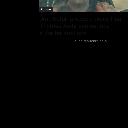
Cinema
Uma Batalha Após a Outra: Paul
Thomas Anderson satiriza
autoritarismo nos...
Francisco Carbone
-
24 de setembro de 2025