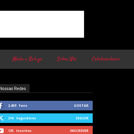
Moda e Beleza
Sobre Nós
Colaboradores
Nossas Redes
2,459
Fans
GOSTAR
216
Seguidores
SEGUIR
125
Inscritos
INSCREVER