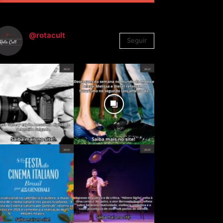
@rotacult
Seguir
4.310
Seguidores