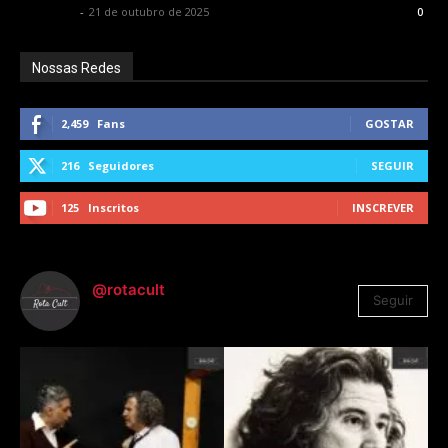
Rota Cult
-
21 de outubro de 2025
0
Nossas Redes
2,459
Fans
GOSTAR
216
Seguidores
SEGUIR
125
Inscritos
INSCREVER
@rotacult
Seguir
4.310
Seguidores