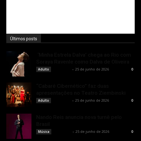
Últimos posts
‘Minha Estrela Dalva’ chega ao Rio com
Soraya Ravenle como Dalva de Oliveira
Rota Cult
-
25 de junho de 2026
Adulto
0
“Cabaré Cibernético” faz duas
apresentações no Teatro Ziembinski
Rota Cult
-
25 de junho de 2026
Adulto
0
Nando Reis anuncia nova turnê pelo
Brasil
Rota Cult
-
25 de junho de 2026
Música
0