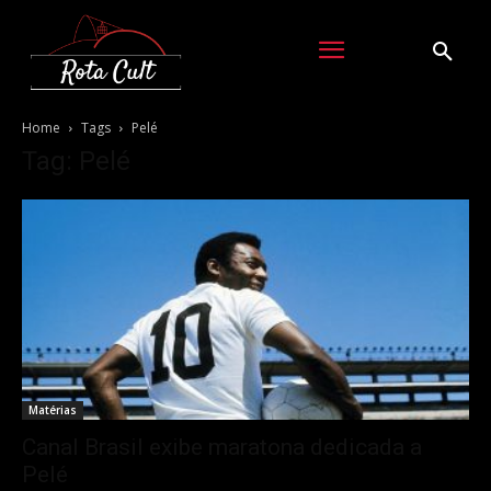
Home
Tags
Pelé
Tag: Pelé
Matérias
Canal Brasil exibe maratona dedicada a
Pelé