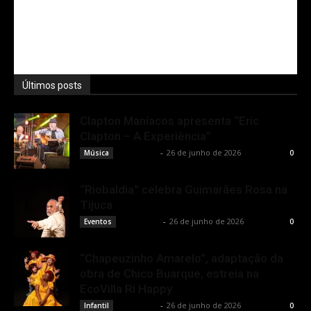
Últimos posts
Clapton Maníacos apresenta “Eric
Clapton – A Experiência”
Rota Cult
-
26 de junho de 2026
Música
0
“Riobaldia” celebra Guimarães Rosa na
Tijuca
Rota Cult
-
26 de junho de 2026
Eventos
0
“Chapeuzinho Amarelo”, adaptação da
obra de Chico Buarque, estreia na
EcoVilla Ri Happy
Rota Cult
-
26 de junho de 2026
Infantil
0