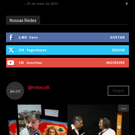
Rota Cult
-
29 de maio de 2025
0
Nossas Redes
2,459
Fans
GOSTAR
216
Seguidores
SEGUIR
125
Inscritos
INSCREVER
@rotacult
Seguir
4.310
Seguidores