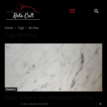
Home
Tags
Rio Rua
Tag: Rio Rua
Eventos
Quitéria abre a sua varanda para Rio Rua
Rota Cult
-
3 de outubro de 2025
0