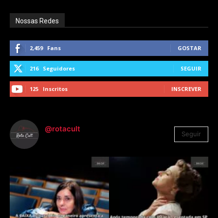
Nossas Redes
2,459
Fans
GOSTAR
216
Seguidores
SEGUIR
125
Inscritos
INSCREVER
@rotacult
Seguir
4.310
Seguidores