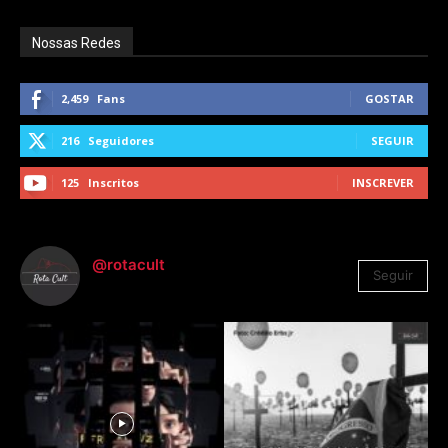
Nossas Redes
2,459
Fans
GOSTAR
216
Seguidores
SEGUIR
125
Inscritos
INSCREVER
@rotacult
Seguir
4.310
Seguidores