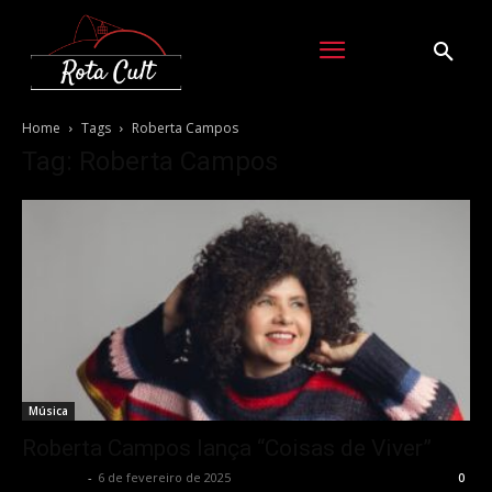
Home
Tags
Roberta Campos
Tag: Roberta Campos
Música
Roberta Campos lança “Coisas de Viver”
Rota Cult
-
6 de fevereiro de 2025
0