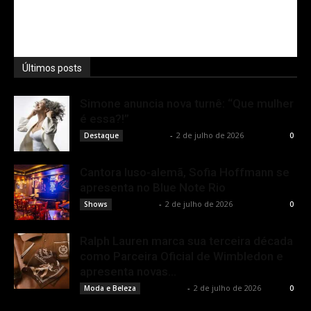
Últimos posts
Simone anuncia nova turnê: “Que mulher
é essa?!”
Rota Cult
-
2 de julho de 2026
Destaque
0
Cantora luso-alemã, Sofia Hoffmann se
apresenta no Blue Note Rio
Rota Cult
-
2 de julho de 2026
Shows
0
Ralph Lauren marca sua terceira década
como Parceira Oficial de Wimbledon e
apresenta novas...
Rota Cult
-
2 de julho de 2026
Moda e Beleza
0