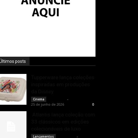
Últimos posts
Tupperware lança coleções
inspiradas em produções
da Disney
Rota Cult
-
Cinema
25 de junho de 2026
0
Atlantis lança coleção com
33 clássicos em edições
colecionáveis de luxo
Rota Cult
-
Lançamentos