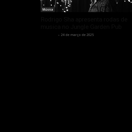
Música
Rodrigo Sha apresenta rodas de
musica no Jungle Garden Pub
Rota Cult
-
24 de março de 2025