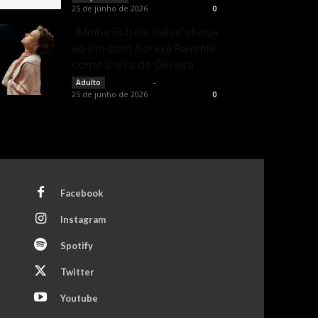
25 de junho de 2026
0
‘Minha Estrela Dalva’ chega
ao Rio com Soraya Ravenle
como Dalva de Oliveira
Rota Cult
-
Adulto
25 de junho de 2026
0
Facebook
Instagram
Spotify
Twitter
Youtube