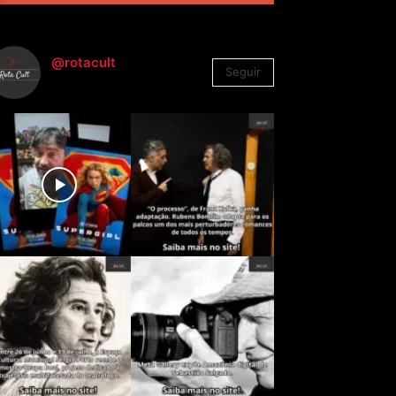
@rotacult
Seguir
4.310
Seguidores