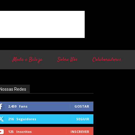
Moda e Beleza
Sobre Nós
Colaboradores
Nossas Redes
2,459
Fans
GOSTAR
216
Seguidores
SEGUIR
125
Inscritos
INSCREVER