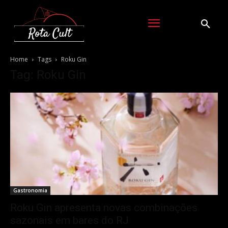
Home
Tags
Roku Gin
Tag: Roku Gin
Gastronomia
Roku Gin apresenta novas combinações
sazonais em bares do RJ