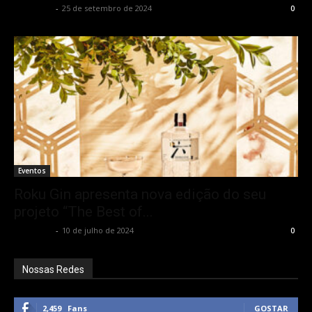
Rota Cult
-
25 de setembro de 2024
0
Eventos
Roku Gin apresenta nova edição do seu
projeto “The Best of...
Rota Cult
-
10 de julho de 2024
0
Nossas Redes
2,459
Fans
GOSTAR