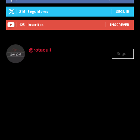
216
Seguidores
SEGUIR
125
Inscritos
INSCREVER
@rotacult
Seguir
4.310
Seguidores