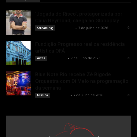
‘Jogada de Risco’, protagonizada por
Cauã Reymond, chega ao Globoplay
Rota Cult
-
7 de julho de 2026
Streaming
0
Fundição Progresso realiza residência
artística OFÁ
Rota Cult
-
7 de julho de 2026
Artes
0
Blue Note Rio recebe Zé Bigode
Orquestra com Di Melo na programação
da semana
Rota Cult
-
7 de julho de 2026
Música
0