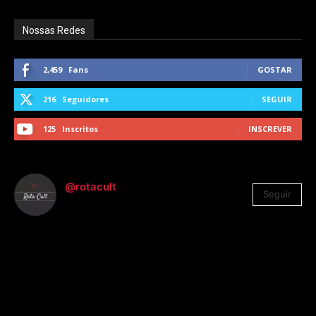
Nossas Redes
2,459
Fans
GOSTAR
216
Seguidores
SEGUIR
125
Inscritos
INSCREVER
@rotacult
Seguir
4.310
Seguidores