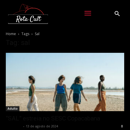
Home
Tags
Sal
Tag: sal
Adulto
“SAL” estreia no SESC Copacabana
Rota Cult
-
13 de agosto de 2024
0