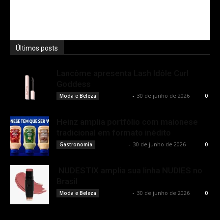
Últimos posts
Lancôme apresenta Lash Idôle Curl
Goddess
Rota Cult
-
30 de junho de 2026
Moda e Beleza
0
Heinz amplia portfólio com maionese
tradicional em formato inédito
Rota Cult
-
30 de junho de 2026
Gastronomia
0
NUDESTIX amplia sua linha NUDIES no
Brasil
Rota Cult
-
30 de junho de 2026
Moda e Beleza
0