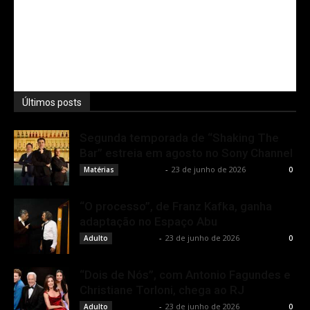
Últimos posts
Segunda temporada de “Shaking The
Bar” estreia em agosto no Sony Channel
Rota Cult
-
23 de junho de 2026
Matérias
0
“O processo”, de Franz Kafka, ganha
adaptação no Espaço Abu
Rota Cult
-
23 de junho de 2026
Adulto
0
“Dois de Nós”, com Antonio Fagundes e
Christiane Torloni, chega ao RJ
Rota Cult
-
23 de junho de 2026
Adulto
0