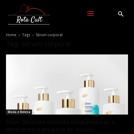
Home
Tags
Sérum corporal
Tag: sérum corporal
Moda e Beleza
Dove Skincare convida consumidoras a
abraçarem a preguiça de inverno