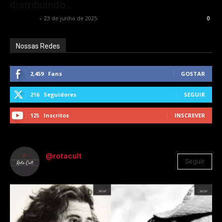
distribuindo...
Rota Cult
-
23 de junho de 2025
0
Nossas Redes
2,459
Fans
GOSTAR
216
Seguidores
SEGUIR
125
Inscritos
INSCREVER
@rotacult
Seguir
4.310
Seguidores