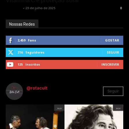
Vitamina C e proteção solar
Rota Cult
-
23 de julho de 2025
0
Nossas Redes
2,459
Fans
GOSTAR
216
Seguidores
SEGUIR
125
Inscritos
INSCREVER
@rotacult
Seguir
4.310
Seguidores