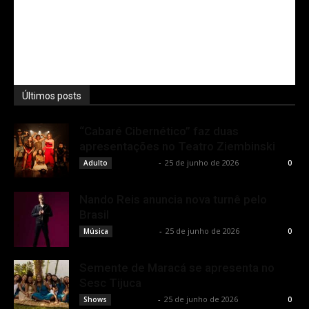
Últimos posts
“Cabaré Cibernético” faz duas
apresentações no Teatro Ziembinski
Rota Cult
-
25 de junho de 2026
Adulto
0
Nando Reis anuncia nova turnê pelo
Brasil
Rota Cult
-
25 de junho de 2026
Música
0
Semente de Maracá se apresenta no
Sesc Tijuca
Rota Cult
-
25 de junho de 2026
Shows
0