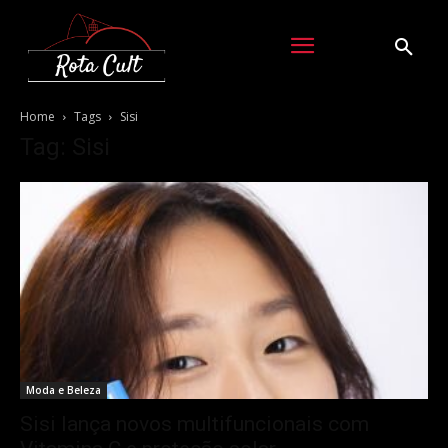
Home
Tags
Sisi
Tag: Sisi
Moda e Beleza
Sisi lança novos multifuncionais com