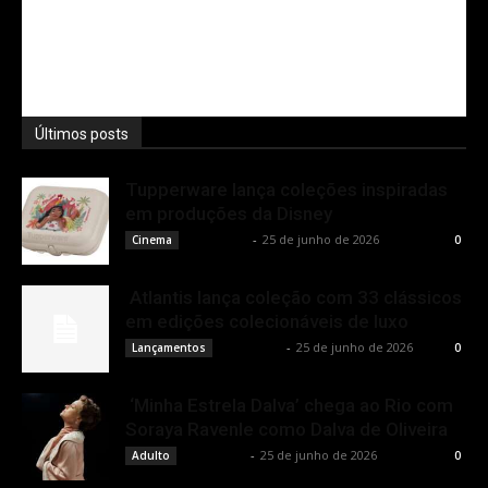
Últimos posts
Tupperware lança coleções inspiradas
em produções da Disney
Rota Cult
-
25 de junho de 2026
Cinema
0
Atlantis lança coleção com 33 clássicos
em edições colecionáveis de luxo
Rota Cult
-
25 de junho de 2026
Lançamentos
0
‘Minha Estrela Dalva’ chega ao Rio com
Soraya Ravenle como Dalva de Oliveira
Rota Cult
-
25 de junho de 2026
Adulto
0