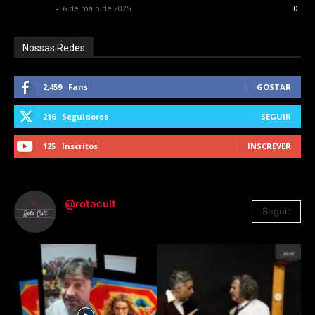
Rota Cult
-
6 de maio de 2025
0
Nossas Redes
2,459
Fans
GOSTAR
216
Seguidores
SEGUIR
125
Inscritos
INSCREVER
@rotacult
Seguir
4.310
Seguidores