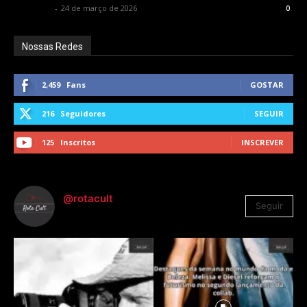
Rota Cult
-
24 de março de 2026
0
Nossas Redes
2,459
Fans
GOSTAR
216
Seguidores
SEGUIR
125
Inscritos
INSCREVER
@rotacult
Seguir
4.310
Seguidores