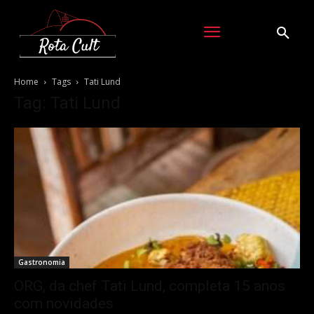
Home
Tags
Tati Lund
Tag: Tati Lund
Gastronomia
ORG, da chef Tati Lund, completa 15 anos
com novidades