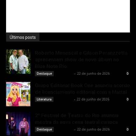
Últimos posts
Roberto Menescal e Gilson Peranzzetta
apresentam show de novo álbum no
Blue Note Rio
Rota Cult
-
22 de junho de 2026
Destaque
0
Grupo Editorial Book One anuncia acordo
de licenciamento editorial com a Mattel
Rota Cult
-
22 de junho de 2026
Literatura
0
2º Festival de Teatro do Rio anuncia
mostra da nova cena teatral carioca
Rota Cult
-
22 de junho de 2026
Destaque
0