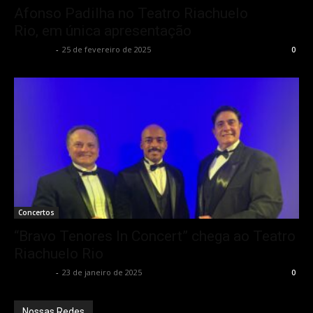
Afonso Padilha no Teatro Riachuelo
Rio, em única apresentação
Rota Cult
-
25 de fevereiro de 2025
0
Concertos
“Bravo Tenores In Concert” chega ao Teatro
Riachuelo Rio
Rota Cult
-
23 de janeiro de 2025
0
Nossas Redes