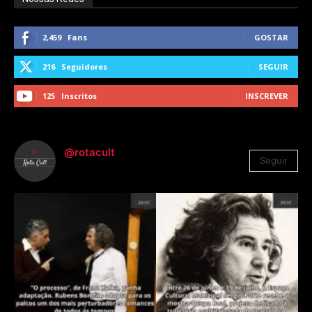
2,459
Fans
GOSTAR
216
Seguidores
SEGUIR
125
Inscritos
INSCREVER
@rotacult
Seguir
4.310
Seguidores