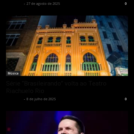
Rota Cult
-
27 de agosto de 2025
0
Música
Série “Brasileirando” volta ao Teatro
Riachuelo Rio
Rota Cult
-
8 de julho de 2025
0