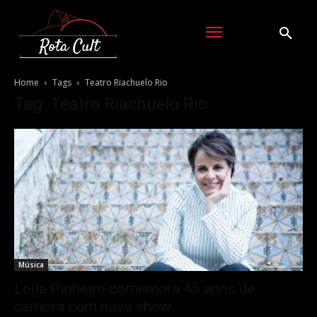
Home
Tags
Teatro Riachuelo Rio
Tag: Teatro Riachuelo Rio
Música
Leila Pinheiro comemora 45 anos de
carreira com novo show