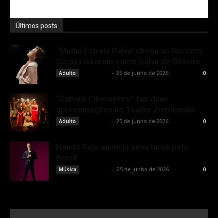
Últimos posts
‘Minha Estrela Dalva’ chega ao Rio com
Soraya Ravenle como Dalva de Oliveira
Rota Cult
-
25 de junho de 2026
Adulto
0
“Cabaré Cibernético” faz duas
apresentações no Teatro Ziembinski
Rota Cult
-
25 de junho de 2026
Adulto
0
Nando Reis anuncia nova turnê pelo
Brasil
Rota Cult
-
25 de junho de 2026
Música
0