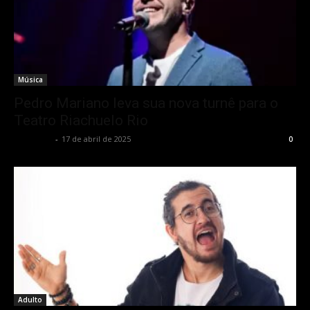
Música
Pedro Mariano leva sua nova turnê para o
Teatro Riachuelo Rio
Rota Cult
-
17 de abril de 2025
0
Adulto