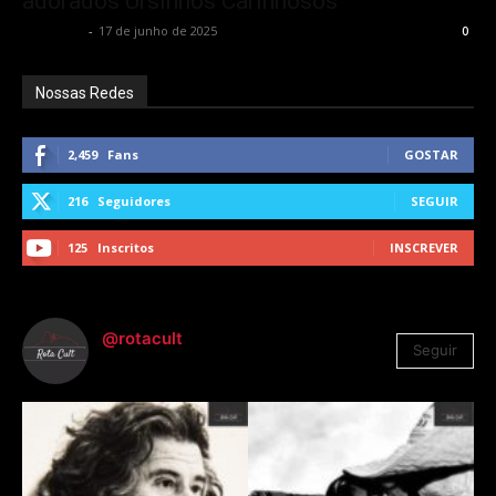
adorados Ursinhos Carinhosos
Rota Cult
-
17 de junho de 2025
0
Nossas Redes
2,459
Fans
GOSTAR
216
Seguidores
SEGUIR
125
Inscritos
INSCREVER
@rotacult
Seguir
4.310
Seguidores