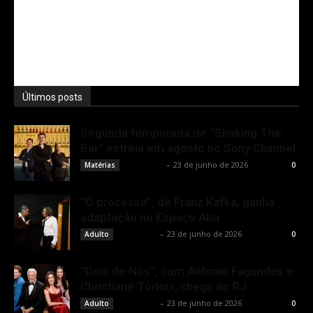
Últimos posts
Segunda temporada de “Shaking The
Bar” estreia em agosto no Sony Channel
Rota Cult
-
23 de junho de 2026
Matérias
0
“O processo”, de Franz Kafka, ganha
adaptação no Espaço Abu
Rota Cult
-
23 de junho de 2026
Adulto
0
“Dois de Nós”, com Antonio Fagundes e
Christiane Torloni, chega ao RJ
Rota Cult
-
23 de junho de 2026
Adulto
0