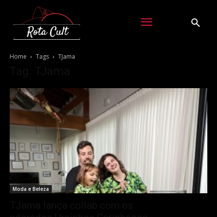
Home
Tags
TJama
Tag: TJama
Moda e Beleza
TJama lança collab com os