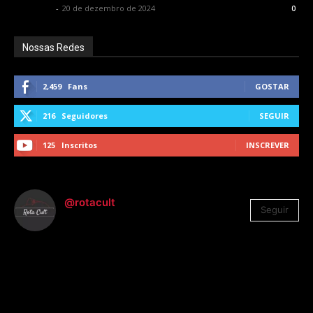
Rota Cult
-
20 de dezembro de 2024
0
Nossas Redes
2,459
Fans
GOSTAR
216
Seguidores
SEGUIR
125
Inscritos
INSCREVER
@rotacult
Seguir
4.310
Seguidores