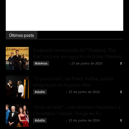
Últimos posts
Segunda temporada de “Shaking The
Bar” estreia em agosto no Sony Channel
Rota Cult
-
23 de junho de 2026
Matérias
0
“O processo”, de Franz Kafka, ganha
adaptação no Espaço Abu
Rota Cult
-
23 de junho de 2026
Adulto
0
“Dois de Nós”, com Antonio Fagundes e
Christiane Torloni, chega ao RJ
Rota Cult
-
23 de junho de 2026
Adulto
0