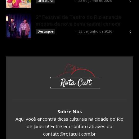
Rota Cult
-
22 de junho de 2026
Literatura
0
2º Festival de Teatro do Rio anuncia
mostra da nova cena teatral carioca
Rota Cult
-
22 de junho de 2026
Destaque
0
Sobre Nós
Aqui você encontra dicas culturais na cidade do Rio
de Janeiro! Entre em contato através do
contato@rotacult.com.br