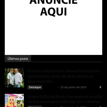
Últimos posts
Roberto Menescal e Gilson Peranzzetta
apresentam show de novo álbum no
Blue Note Rio
Rota Cult
-
22 de junho de 2026
Destaque
0
Grupo Editorial Book One anuncia acordo
de licenciamento editorial com a Mattel