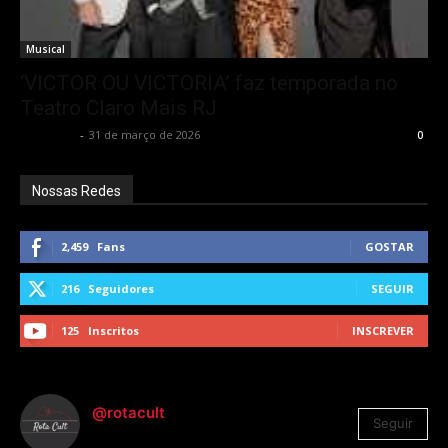
Musical
‘VICTOR OU VICTORIA’ faz temporada no
Teatro Claro Mais RJ
Rota Cult
-
31 de março de 2026
0
Nossas Redes
2,459
Fans
GOSTAR
216
Seguidores
SEGUIR
125
Inscritos
INSCREVER
@rotacult
Seguir
4.310
Seguidores