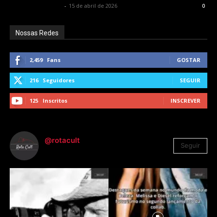
Francisco Carbone
-
15 de abril de 2026
0
Nossas Redes
2,459
Fans
GOSTAR
216
Seguidores
SEGUIR
125
Inscritos
INSCREVER
@rotacult
Seguir
4.310
Seguidores