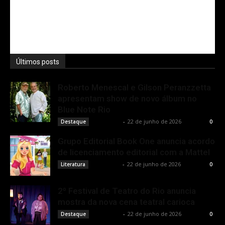
Últimos posts
Roberto Menescal e Gilson Peranzzetta
apresentam show de novo álbum no
Blue Note Rio
Rota Cult
-
22 de junho de 2026
Destaque
0
Grupo Editorial Book One anuncia acordo
de licenciamento editorial com a Mattel
Rota Cult
-
22 de junho de 2026
Literatura
0
2º Festival de Teatro do Rio anuncia
mostra da nova cena teatral carioca
Rota Cult
-
22 de junho de 2026
Destaque
0