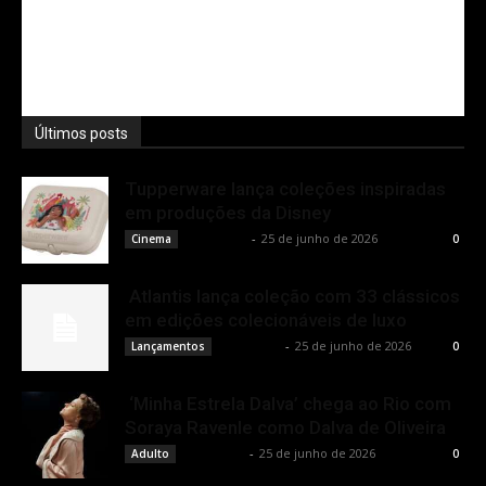
Últimos posts
Tupperware lança coleções inspiradas
em produções da Disney
Rota Cult
-
25 de junho de 2026
Cinema
0
Atlantis lança coleção com 33 clássicos
em edições colecionáveis de luxo
Rota Cult
-
25 de junho de 2026
Lançamentos
0
‘Minha Estrela Dalva’ chega ao Rio com
Soraya Ravenle como Dalva de Oliveira
Rota Cult
-
25 de junho de 2026
Adulto
0