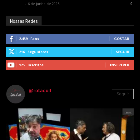
Rota Cult
-
6 de junho de 2025
0
Nossas Redes
2,459
Fans
GOSTAR
216
Seguidores
SEGUIR
125
Inscritos
INSCREVER
@rotacult
Seguir
4.310
Seguidores