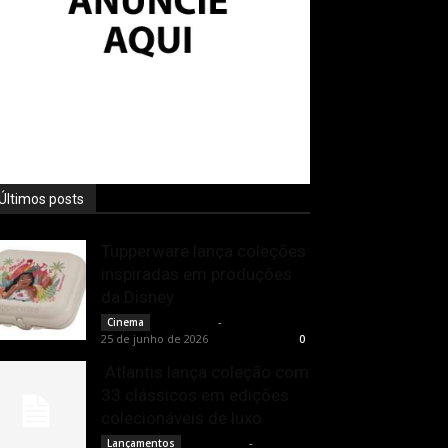
Últimos posts
Tupperware lança coleções
inspiradas em produções
da Disney
Rota Cult
-
Cinema
25 de junho de 2026
0
Atlantis lança coleção com
33 clássicos em edições
colecionáveis de luxo
Rota Cult
-
Lançamentos