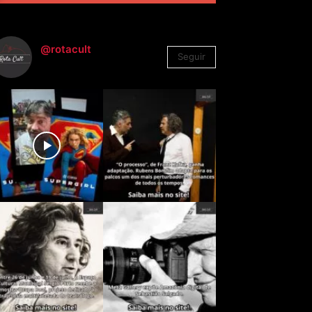
@rotacult
Seguir
4.310
Seguidores