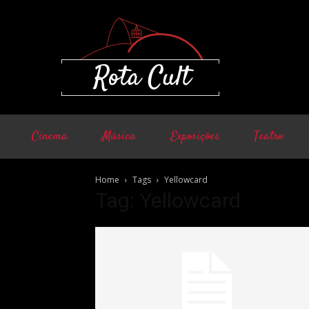
Cinema
Música
Exposições
Teatro
Home
Tags
Yellowcard
Tag: Yellowcard