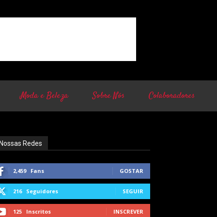
Moda e Beleza
Sobre Nós
Colaboradores
Nossas Redes
2,459
Fans
GOSTAR
216
Seguidores
SEGUIR
125
Inscritos
INSCREVER