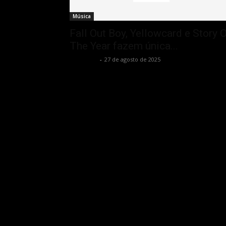
Música
Fall Out Boy, Yellowcard e Story 
The Year fazem única...
Rota Cult
-
27 de agosto de 2025