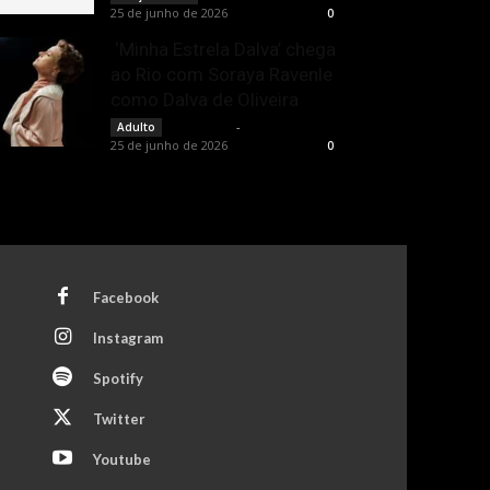
25 de junho de 2026
0
‘Minha Estrela Dalva’ chega
ao Rio com Soraya Ravenle
como Dalva de Oliveira
Rota Cult
-
Adulto
25 de junho de 2026
0
Facebook
Instagram
Spotify
Twitter
Youtube