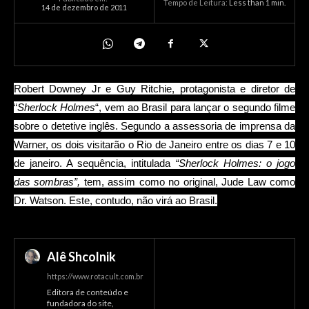
Tempo de Leitura:
Less than 1
min.
14 de dezembro de 2011
Robert Downey Jr e Guy Ritchie, protagonista e diretor de
“
Sherlock Holmes
“, vem ao Brasil para lançar o segundo filme
sobre o detetive inglês. Segundo a assessoria de imprensa da
Warner, os dois visitarão o Rio de Janeiro entre os dias 7 e 10
de janeiro. A sequência, intitulada
“Sherlock Holmes: o jogo
das sombras”,
tem, assim como no original, Jude Law como
Dr. Watson. Este, contudo, não virá ao Brasil.
Alê Shcolnik
https://www.rotacult.com.br
Editora de conteúdo e
fundadora do site,