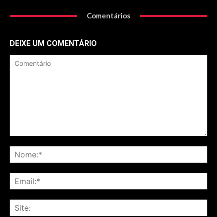
Comentários
DEIXE UM COMENTÁRIO
Comentário
No
Ema
Sit