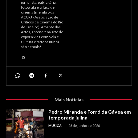
jornalista, publicitária,
fotografa e crítica de
cinema (membro da
ACCRJ - Associação de
Críticos de Cinema do Rio
de Janeiro). Amante das
Artes, aprendiz na arte de
expor a vida como ela é.
Cultura e tattoos nunca
são demais!
Mais Notícias
Pedro Miranda e Forró da Gávea em
temporada julina
MÚSICA
26 de junho de 2026