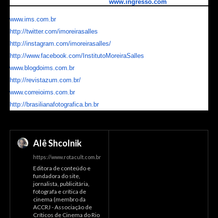
Ingressos disponíveis também em
www.ingresso.com
Disponibilidade de ingressos sujeita à lotação da sala.
www.ims.com.br
http://twitter.com/
imoreirasalles
http://instagram.com/
imoreirasalles/
http://www.facebook.com/
InstitutoMoreiraSalles
www.blogdoims.com.br
http://revistazum.com.br/
www.correioims.com.br
http://brasilianafotografica.
bn.br
Alê Shcolnik
https://www.rotacult.com.br
Editora de conteúdo e
fundadora do site,
jornalista, publicitária,
fotografa e crítica de
cinema (membro da
ACCRJ - Associação de
Críticos de Cinema do Rio