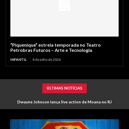
“Piquenique” estreia temporada no Teatro
Petrobras Futuros – Arte e Tecnologia
INFANTIL
8 de julho de 2026
ÚLTIMAS NOTÍCIAS
Dwayne Johnson lança live action de Moana no RJ
Supergirl, novo filme da DC, movimenta fãs brasileiros