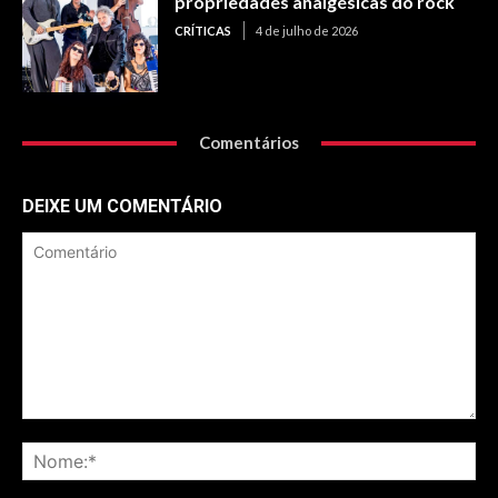
propriedades analgésicas do rock
CRÍTICAS
4 de julho de 2026
Comentários
DEIXE UM COMENTÁRIO
Comentário
No