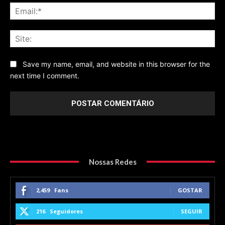
Ema
Sit
Save my name, email, and website in this browser for the
next time I comment.
Nossas Redes
2,459
Fans
GOSTAR
216
Seguidores
SEGUIR