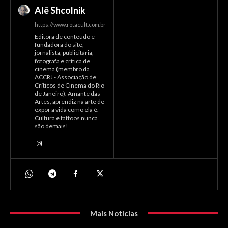
Alê Shcolnik
https://www.rotacult.com.br
Editora de conteúdo e
fundadora do site,
jornalista, publicitária,
fotografa e crítica de
cinema (membro da
ACCRJ - Associação de
Críticos de Cinema do Rio
de Janeiro). Amante das
Artes, aprendiz na arte de
expor a vida como ela é.
Cultura e tattoos nunca
são demais!
Mais Notícias