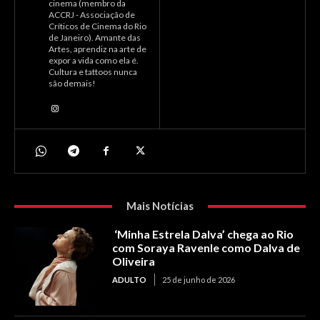
cinema (membro da
ACCRJ - Associação de
Críticos de Cinema do Rio
de Janeiro). Amante das
Artes, aprendiz na arte de
expor a vida como ela é.
Cultura e tattoos nunca
são demais!
Mais Notícias
‘Minha Estrela Dalva’ chega ao Rio
com Soraya Ravenle como Dalva de
Oliveira
ADULTO
25 de junho de 2026