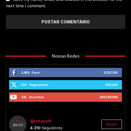
next time I comment.
Nossas Redes
2,459
Fans
GOSTAR
216
Seguidores
SEGUIR
125
Inscritos
INSCREVER
@rotacult
Seguir
4.310
Seguidores