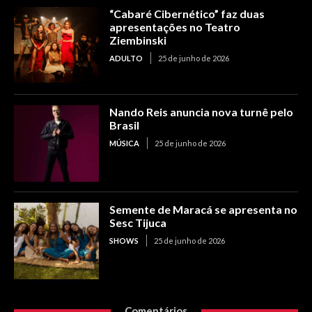
“Cabaré Cibernético” faz duas
apresentações no Teatro
Ziembinski
ADULTO
25 de junho de 2026
Nando Reis anuncia nova turnê pelo
Brasil
MÚSICA
25 de junho de 2026
Semente de Maracá se apresenta no
Sesc Tijuca
SHOWS
25 de junho de 2026
Comentários