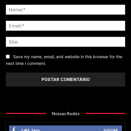
Comentário
No
Ema
Sit
Save my name, email, and website in this browser for the
next time I comment.
Nossas Redes
2,459
Fans
GOSTAR