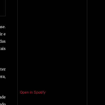
nse.
ir e
 das
rais
 ter
ra,
Open in Spotify
ade
undo