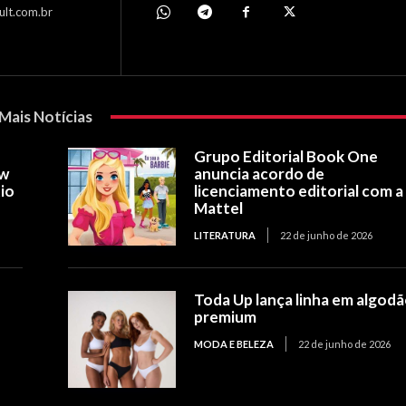
ult.com.br
Mais Notícias
Grupo Editorial Book One
ow
anuncia acordo de
io
licenciamento editorial com a
Mattel
LITERATURA
22 de junho de 2026
Toda Up lança linha em algod
premium
MODA E BELEZA
22 de junho de 2026