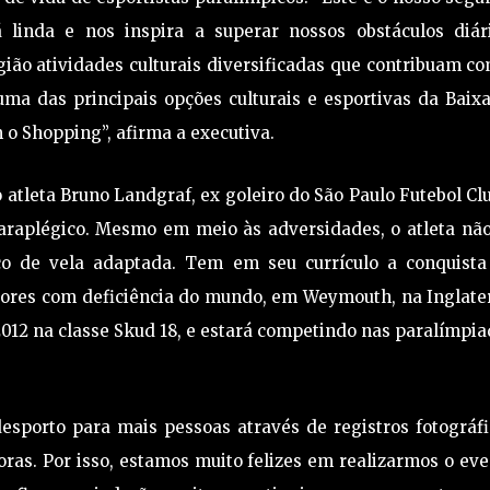
 linda e nos inspira a superar nossos obstáculos diári
ião atividades culturais diversificadas que contribuam c
ma das principais opções culturais e esportivas da Baixa
 o Shopping”, afirma a executiva.
atleta Bruno Landgraf, ex goleiro do São Paulo Futebol Cl
paraplégico. Mesmo em meio às adversidades, o atleta nã
ico de vela adaptada. Tem em seu currículo a conquista
dores com deficiência do mundo, em Weymouth, na Inglate
012 na classe Skud 18, e estará competindo nas paralímpi
sporto para mais pessoas através de registros fotográfi
ras. Por isso, estamos muito felizes em realizarmos o ev