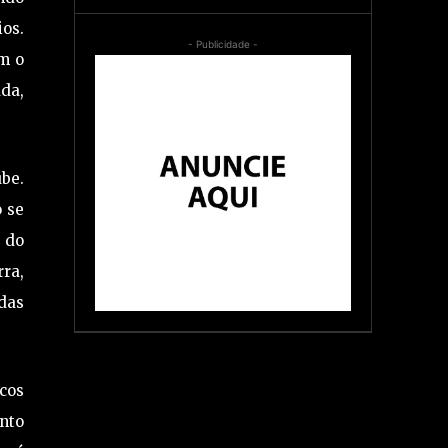
os.
- Publicidade -
om o
da,
ube.
o se
 do
rra,
adas
cos
ento