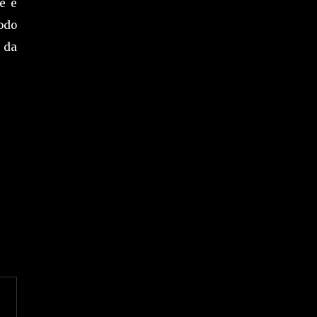
e é
todo
 da