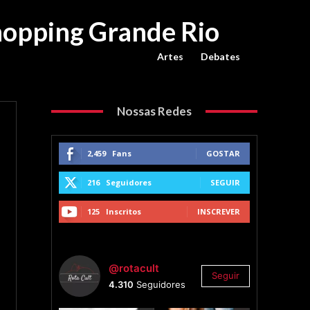
Shopping Grande Rio
Artes
Debates
Nossas Redes
2,459
Fans
GOSTAR
216
Seguidores
SEGUIR
125
Inscritos
INSCREVER
@rotacult
Seguir
4.310
Seguidores