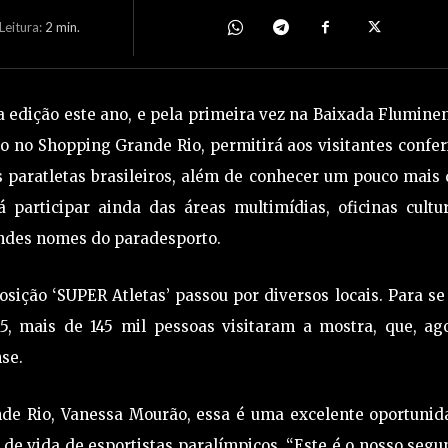
eitura:
2
min.
 edição este ano, e pela primeira vez na Baixada Flumine
ho no Shopping Grande Rio, permitirá aos visitantes confer
s paratletas brasileiros, além de conhecer um pouco mais
 participar ainda das áreas multimídias, oficinas cultu
andes nomes do paradesporto.
ição ‘SUPER Atletas’ passou por diversos locais. Para se
5, mais de 145 mil pessoas visitaram a mostra, que, ago
se.
de Rio, Vanessa Mourão, essa é uma excelente oportunid
de vida de esportistas paralímpicos. “Este é o nosso seg