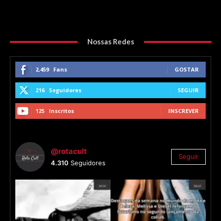
Nossas Redes
2,459
Fans
GOSTAR
216
Seguidores
SEGUIR
125
Inscritos
INSCREVER
@rotacult
Seguir
4.310
Seguidores